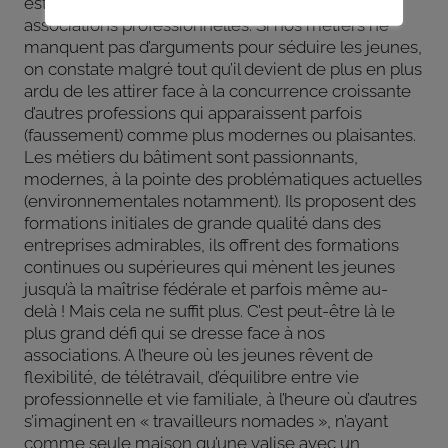
est une constante préoccupation pour les
associations professionnelles. Si nos métiers ne
manquent pas d’arguments pour séduire les jeunes,
on constate malgré tout qu’il devient de plus en plus
ardu de les attirer face à la concurrence croissante
d’autres professions qui apparaissent parfois
(faussement) comme plus modernes ou plaisantes.
Les métiers du bâtiment sont passionnants,
modernes, à la pointe des problématiques actuelles
(environnementales notamment). Ils proposent des
formations initiales de grande qualité dans des
entreprises admirables, ils offrent des formations
continues ou supérieures qui mènent les jeunes
jusqu’à la maîtrise fédérale et parfois même au-
delà ! Mais cela ne suffit plus. C’est peut-être là le
plus grand défi qui se dresse face à nos
associations. A l’heure où les jeunes rêvent de
flexibilité, de télétravail, d’équilibre entre vie
professionnelle et vie familiale, à l’heure où d’autres
s’imaginent en « travailleurs nomades », n’ayant
comme seule maison qu’une valise avec un