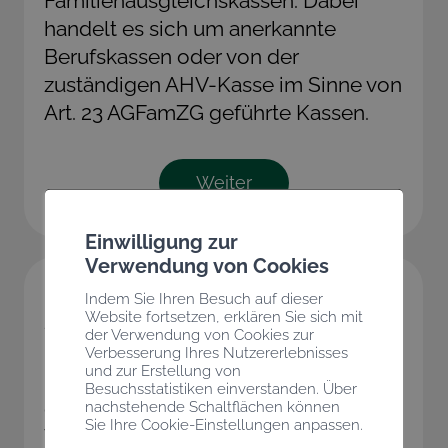
Familienausgleichskassen. Dabei
handelt es sich um anerkannte
Berufskassen oder von der
zuständigen AHV-Kasse im Sinne von
Art. 23 AGFamZG geführte Kassen.
Weiter
Einwilligung zur
Verwendung von Cookies
Berufliche
Indem Sie Ihren Besuch auf dieser
Sozialeinrichtungen.
Website fortsetzen, erklären Sie sich mit
der Verwendung von Cookies zur
Verbesserung Ihres Nutzererlebnisses
und zur Erstellung von
Das Bureau des Métiers führt
Besuchsstatistiken einverstanden. Über
ebenfalls die
nachstehende Schaltflächen können
Sie Ihre Cookie-Einstellungen anpassen.
Verbandsausgleichskassen, die im