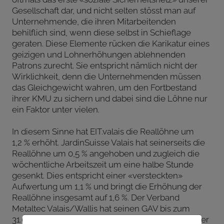
Gesellschaft dar, und nicht selten stösst man auf
Unternehmende, die ihren Mitarbeitenden
behilflich sind, wenn diese selbst in Schieflage
geraten. Diese Elemente rücken die Karikatur eines
geizigen und Lohnerhöhungen ablehnenden
Patrons zurecht. Sie entspricht nämlich nicht der
Wirklichkeit, denn die Unternehmenden müssen
das Gleichgewicht wahren, um den Fortbestand
ihrer KMU zu sichern und dabei sind die Löhne nur
ein Faktor unter vielen.
In diesem Sinne hat EIT.valais die Reallöhne um
1,2 % erhöht. JardinSuisse Valais hat seinerseits die
Reallöhne um 0,5 % angehoben und zugleich die
wöchentliche Arbeitszeit um eine halbe Stunde
gesenkt. Dies entspricht einer «versteckten»
Aufwertung um 1,1 % und bringt die Erhöhung der
Reallöhne insgesamt auf 1,6 %. Der Verband
Metaltec Valais/Wallis hat seinen GAV bis zum
31.05.2030 erneuert, zugleich alle Mindestlöhne der