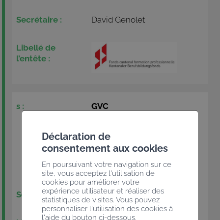
David Genolet
GVC
Groupement valaisan des
charpentiers
Déclaration de
consentement aux cookies
Mathieu
En poursuivant votre navigation sur ce
Zuberbühler
site, vous acceptez l'utilisation de
cookies pour améliorer votre
expérience utilisateur et réaliser des
Maeva Jaggi
statistiques de visites. Vous pouvez
personnaliser l'utilisation des cookies à
l'aide du bouton ci-dessous.