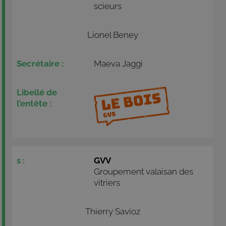
scieurs
Lionel Beney
Maeva Jaggi
GVV
Groupement valaisan des
vitriers
Thierry Savioz