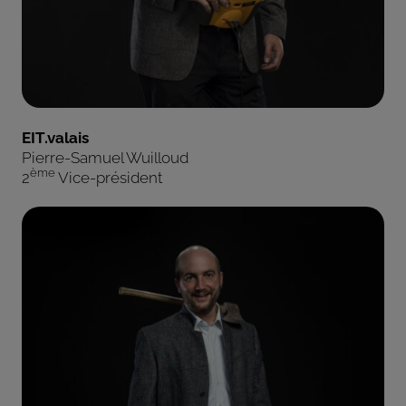
EIT.valais
Pierre-Samuel Wuilloud
ème
2
Vice-président