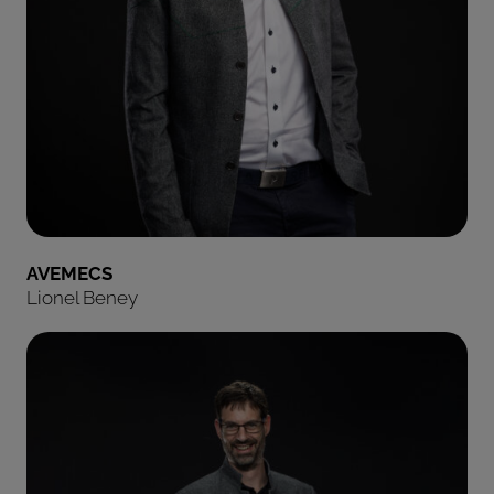
AVEMECS
Lionel Beney