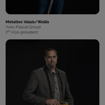
Metaltec Valais/Wallis
Yves-Pascal Giroud
er
1
Vice-président