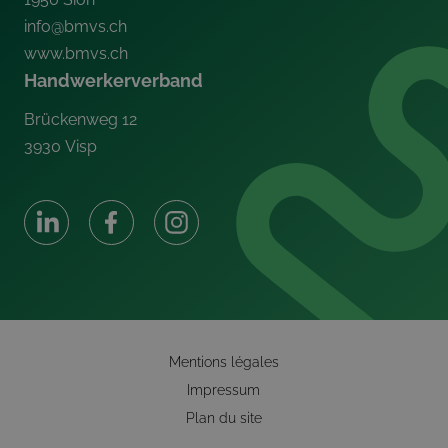
info@bmvs.ch
www.bmvs.ch
Handwerkerverband
Brückenweg 12
3930
Visp
Mentions légales
Impressum
Plan du site