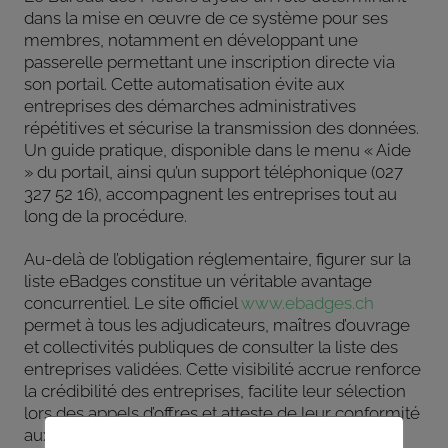
dans la mise en œuvre de ce système pour ses
membres, notamment en développant une
passerelle permettant une inscription directe via
son portail. Cette automatisation évite aux
entreprises des démarches administratives
répétitives et sécurise la transmission des données.
Un guide pratique, disponible dans le menu « Aide
» du portail, ainsi qu’un support téléphonique (027
327 52 16), accompagnent les entreprises tout au
long de la procédure.
Au-delà de l’obligation réglementaire, figurer sur la
liste eBadges constitue un véritable avantage
concurrentiel. Le site officiel
www.ebadges.ch
permet à tous les adjudicateurs, maîtres d’ouvrage
et collectivités publiques de consulter la liste des
entreprises validées. Cette visibilité accrue renforce
la crédibilité des entreprises, facilite leur sélection
lors des appels d’offres et atteste de leur conformité
aux exigences légales. Être présent sur cette liste,