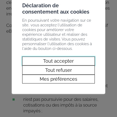
c’est démontrer son sérieux, sa transparence et son
Déclaration de
engagement envers des pratiques professionnelles
consentement aux cookies
irréprochables.
En poursuivant votre navigation sur ce
site, vous acceptez l'utilisation de
Concrètement, une entreprise inscrite au dispositif
cookies pour améliorer votre
eBadge est une entreprise qui :
expérience utilisateur et réaliser des
statistiques de visites. Vous pouvez
respecte les conditions CCT applicables ;
personnaliser l'utilisation des cookies à
l'aide du bouton ci-dessous.
s’acquitte des cotisations sociales ;
applique les normes de sécurité sur les
Tout accepter
chantiers ;
Tout refuser
n’a pas été condamnée pour du travail au
noir ;
Mes préférences
emploie du personnel annoncé, disposant
de permis de travail valides ;
n’est pas poursuivie pour des salaires,
cotisations ou des impôts à la source
impayés ;