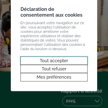
Déclaration de
consentement aux cookies
En poursuivant votre navigation sur ce
site, vous acceptez l'utilisation de
cookies pour améliorer votre
expérience utilisateur et réaliser des
statistiques de visites. Vous pouvez
personnaliser l'utilisation des cookies à
l'aide du bouton ci-dessous.
Tout accepter
Tout refuser
Mes préférences
Rapport d'activité