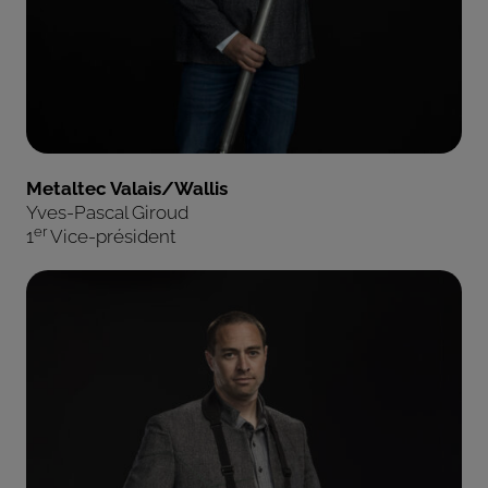
Metaltec Valais/Wallis
Yves-Pascal Giroud
er
1
Vice-président