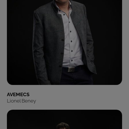
AVEMECS
Lionel Beney