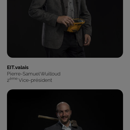
EIT.valais
Pierre-Samuel Wuilloud
ème
2
Vice-président