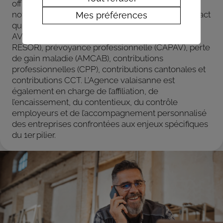
offre de services complète et simplifiée,
notamment via un décompte mensuel unique exact
Mes préférences
qui regroupe l’ensemble des cotisations dues :
AVS/AI/APG, retraite anticipée (RETAVAL ou
RESOR), prévoyance professionnelle (CAPAV), perte
de gain maladie (AMCAB), contributions
professionnelles (CPP), contributions cantonales et
contributions CCT. L’Agence valaisanne est
également en charge de l’affiliation, de
l’encaissement, du contentieux, du contrôle
employeurs et de l’accompagnement personnalisé
des entreprises confrontées aux enjeux spécifiques
du 1er pilier.