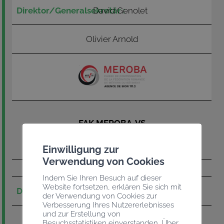
David Genolet
Olivier Arnold
FAK MEROBA-VS
Familienausgleichskasse der Elektro-
Installationsfirmen (Zweigstelle Sitten)
Einwilligung zur
Verwendung von Cookies
Indem Sie Ihren Besuch auf dieser
Website fortsetzen, erklären Sie sich mit
David Genolet
der Verwendung von Cookies zur
Verbesserung Ihres Nutzererlebnisses
und zur Erstellung von
Olivier Arnold
Besuchsstatistiken einverstanden. Über