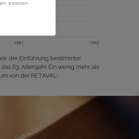
gen anpassen.
Dank der Einführung bestimmter
s 63. Altersjahr. Ein wenig mehr als
, um von der RETAVAL-