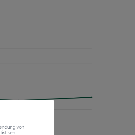
rwendung von
tistiken