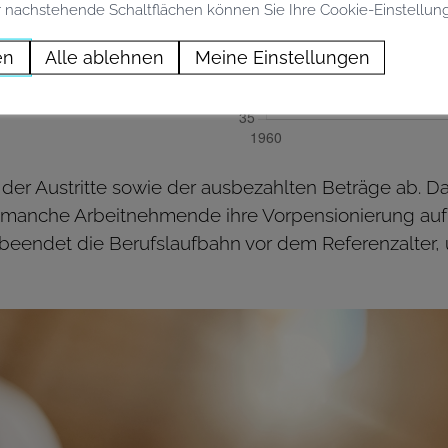
 nachstehende Schaltflächen können Sie Ihre Cookie-Einstellun
en
Alle ablehnen
Meine Einstellungen
der Austritte sowie der ausbezahlten Beträge ab. 
 manche Arbeitnehmende ihre Vorpensionierung auf da
beendet die Berufslaufbahn vor dem Referenzalter