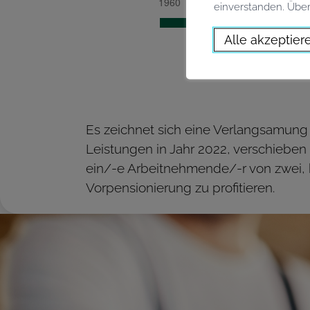
einverstanden. Über
Alle akzeptier
Es zeichnet sich eine Verlangsamung 
Leistungen in Jahr 2022, verschieben
ein/-e Arbeitnehmende/-r von zwei, 
Vorpensionierung zu profitieren.