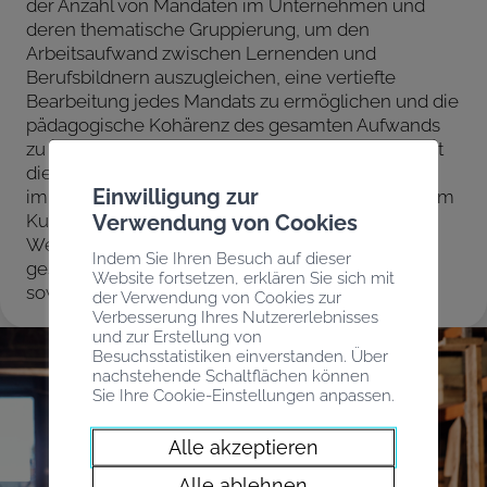
der Anzahl von Mandaten im Unternehmen und
deren thematische Gruppierung, um den
Arbeitsaufwand zwischen Lernenden und
Berufsbildnern auszugleichen, eine vertiefte
Bearbeitung jedes Mandats zu ermöglichen und die
pädagogische Kohärenz des gesamten Aufwands
zu verbessern. Der Bereich Ausbildung unterstützt
die Betriebe, die Lernende, EBA und Praktikanten
Einwilligung zur
im kaufmännischen Bereich aufnehmen mit einem
Verwendung von Cookies
Kurstag für neue Berufsbildner, mit gezielten
Webinaren, einer Begleitung während des
Indem Sie Ihren Besuch auf dieser
gesamten Ausbildungszeitraums des Lernenden,
Website fortsetzen, erklären Sie sich mit
sowie einem Angebot von Onlineressourcen.
der Verwendung von Cookies zur
Verbesserung Ihres Nutzererlebnisses
und zur Erstellung von
Besuchsstatistiken einverstanden. Über
nachstehende Schaltflächen können
Sie Ihre Cookie-Einstellungen anpassen.
Alle akzeptieren
Alle ablehnen